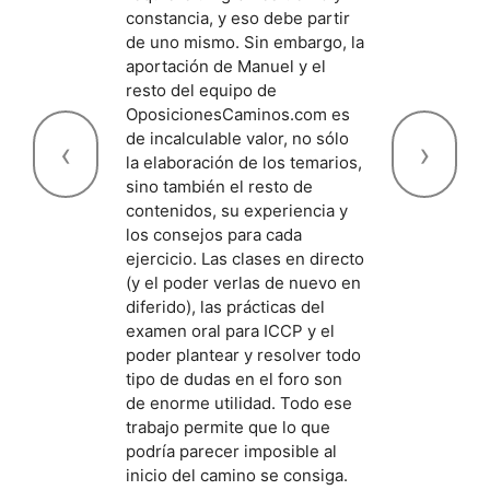
con 
constancia, y eso debe partir
ha p
de uno mismo. Sin embargo, la
noso
aportación de Manuel y el
es m
resto del equipo de
los 
OposicionesCaminos.com es
dire
de incalculable valor, no sólo
‹
›
en e
la elaboración de los temarios,
he c
sino también el resto de
traba
contenidos, su experiencia y
es m
los consejos para cada
que 
ejercicio. Las clases en directo
cualq
(y el poder verlas de nuevo en
cone
diferido), las prácticas del
tiem
examen oral para ICCP y el
con 
poder plantear y resolver todo
te lo
tipo de dudas en el foro son
estu
de enorme utilidad. Todo ese
Áfric
trabajo permite que lo que
duda
podría parecer imposible al
no lo
inicio del camino se consiga.