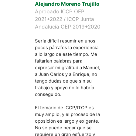
Alejandro Moreno Trujillo
Gon
Aprobado ICCP OEP
N°1 
2021+2022 / ICCP Junta
And
Andalucía OEP 2019+2020
Hola
COME
Sería difícil resumir en unos
años
pocos párrafos la experiencia
a en
a lo largo de este tiempo. Me
una 
faltarían palabras para
ning
expresar mi gratitud a Manuel,
esfue
a Juan Carlos y a Enrique, no
prim
tengo dudas de que sin su
depe
trabajo y apoyo no lo habría
que 
conseguido.
es q
herr
El temario de ICCP/ITOP es
cabo.
muy amplio, y el proceso de la
casa,
oposición es largo y exigente.
OPO
No se puede negar que se
cuen
requiere un gran esfuerzo y