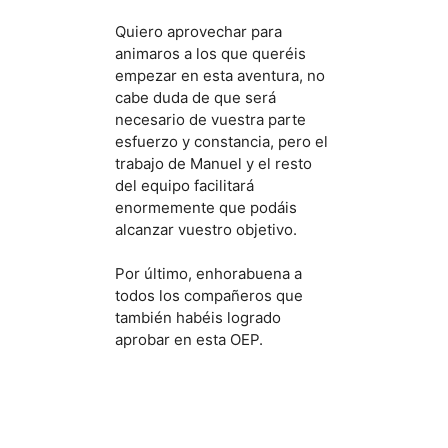
preo
esfo
Quiero aprovechar para
veam
animaros a los que queréis
comp
empezar en esta aventura, no
cabe duda de que será
Un sa
necesario de vuestra parte
cami
esfuerzo y constancia, pero el
trabajo de Manuel y el resto
del equipo facilitará
enormemente que podáis
alcanzar vuestro objetivo.
Por último, enhorabuena a
todos los compañeros que
también habéis logrado
aprobar en esta OEP.